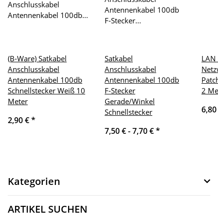
(B-Ware) Satkabel
Satkabel
LAN 
Anschlusskabel
Anschlusskabel
Netz
Antennenkabel 100db
Antennenkabel 100db
Patc
Schnellstecker Weiß 10
F-Stecker
2 Me
Meter
Gerade/Winkel
6,80
Schnellstecker
2,90 €
*
7,50 € -
7,70 €
*
Kategorien
ARTIKEL SUCHEN