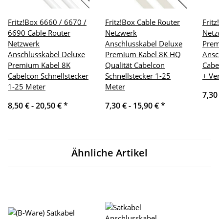
Fritz!Box 6660 / 6670 /
Fritz!Box Cable Router
Frit
6690 Cable Router
Netzwerk
Netz
Netzwerk
Anschlusskabel Deluxe
Pre
Anschlusskabel Deluxe
Premium Kabel 8K HQ
Ansc
Premium Kabel 8K
Qualität Cabelcon
Cabe
Cabelcon Schnellstecker
Schnellstecker 1-25
+ Ve
1-25 Meter
Meter
7,30
8,50 € -
20,50 €
*
7,30 € -
15,90 €
*
Ähnliche Artikel