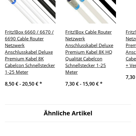
Fritz!Box 6660 / 6670 /
Fritz!Box Cable Router
Frit
6690 Cable Router
Netzwerk
Netz
Netzwerk
Anschlusskabel Deluxe
Pre
Anschlusskabel Deluxe
Premium Kabel 8K HQ
Ansc
Premium Kabel 8K
Qualität Cabelcon
Cabe
Cabelcon Schnellstecker
Schnellstecker 1-25
+ Ve
1-25 Meter
Meter
7,30
8,50 € -
20,50 €
*
7,30 € -
15,90 €
*
Ähnliche Artikel