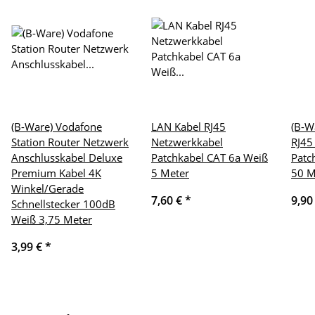
(B-Ware) Vodafone
LAN Kabel RJ45
(B-W
Station Router Netzwerk
Netzwerkkabel
RJ45
Anschlusskabel Deluxe
Patchkabel CAT 6a Weiß
Patc
Premium Kabel 4K
5 Meter
50 M
Winkel/Gerade
7,60 €
*
9,90
Schnellstecker 100dB
Weiß 3,75 Meter
3,99 €
*