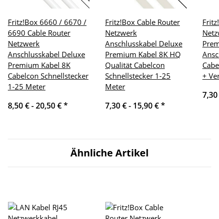
Fritz!Box 6660 / 6670 /
Fritz!Box Cable Router
Frit
6690 Cable Router
Netzwerk
Netz
Netzwerk
Anschlusskabel Deluxe
Pre
Anschlusskabel Deluxe
Premium Kabel 8K HQ
Ansc
Premium Kabel 8K
Qualität Cabelcon
Cabe
Cabelcon Schnellstecker
Schnellstecker 1-25
+ Ve
1-25 Meter
Meter
7,30
8,50 € -
20,50 €
*
7,30 € -
15,90 €
*
Ähnliche Artikel