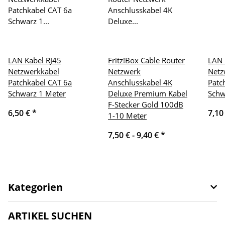
LAN Kabel RJ45
Fritz!Box Cable Router
LAN 
Netzwerkkabel
Netzwerk
Netz
Patchkabel CAT 6a
Anschlusskabel 4K
Patc
Schwarz 1 Meter
Deluxe Premium Kabel
Schw
F-Stecker Gold 100dB
6,50 €
*
7,10
1-10 Meter
7,50 € -
9,40 €
*
Kategorien
ARTIKEL SUCHEN