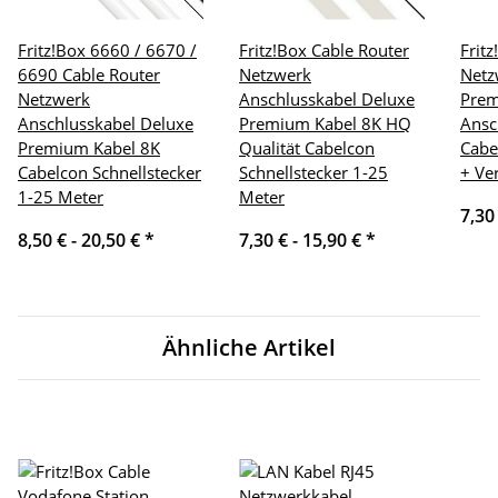
Fritz!Box 6660 / 6670 /
Fritz!Box Cable Router
Frit
6690 Cable Router
Netzwerk
Netz
Netzwerk
Anschlusskabel Deluxe
Pre
Anschlusskabel Deluxe
Premium Kabel 8K HQ
Ansc
Premium Kabel 8K
Qualität Cabelcon
Cabe
Cabelcon Schnellstecker
Schnellstecker 1-25
+ Ve
1-25 Meter
Meter
7,30
8,50 € -
20,50 €
*
7,30 € -
15,90 €
*
Ähnliche Artikel