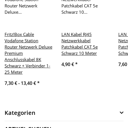
Fritz!Box Cable
LAN Kabel RJ45
LAN 
Vodafone Station
Netzwerkkabel
Netz
Router Netzwerk Deluxe
Patchkabel CAT 5e
Patc
Premium
Schwarz 10 Meter
Schw
Anschlusskabel 8K
4,90 €
*
7,60
Schwarz + Verbinder 1-
25 Meter
7,30 € -
13,40 €
*
Kategorien