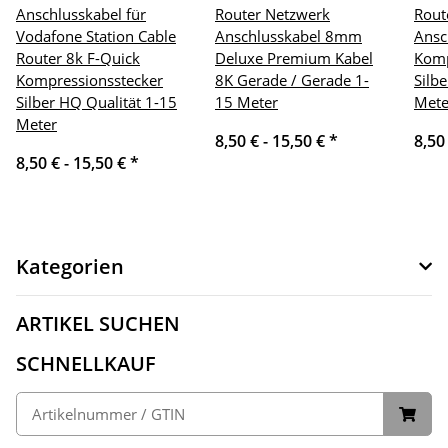
Anschlusskabel für
Router Netzwerk
Rout
Vodafone Station Cable
Anschlusskabel 8mm
Ansc
Router 8k F-Quick
Deluxe Premium Kabel
Komp
Kompressionsstecker
8K Gerade / Gerade 1-
Silb
Silber HQ Qualität 1-15
15 Meter
Mete
Meter
8,50 € -
15,50 €
*
8,50
8,50 € -
15,50 €
*
Kategorien
ARTIKEL SUCHEN
SCHNELLKAUF