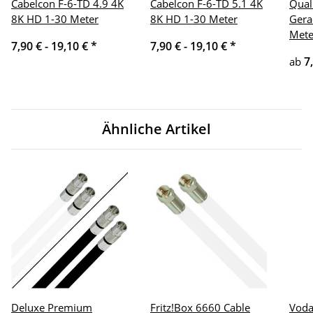
Cabelcon F-6-TD 4.9 4K
Cabelcon F-6-TD 5.1 4K
Qual
8K HD 1-30 Meter
8K HD 1-30 Meter
Gera
Mete
7,90 € -
19,10 €
*
7,90 € -
19,10 €
*
7
ab
Ähnliche Artikel
Deluxe Premium
Fritz!Box 6660 Cable
Voda