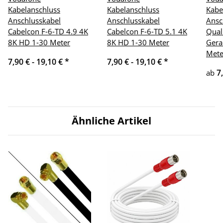
Kabelanschluss
Kabelanschluss
Kabe
Anschlusskabel
Anschlusskabel
Ansc
Cabelcon F-6-TD 4.9 4K
Cabelcon F-6-TD 5.1 4K
Qual
8K HD 1-30 Meter
8K HD 1-30 Meter
Gera
Mete
7,90 € -
19,10 €
*
7,90 € -
19,10 €
*
7
ab
Ähnliche Artikel