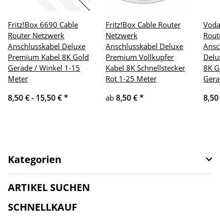
Fritz!Box 6690 Cable
Fritz!Box Cable Router
Voda
Router Netzwerk
Netzwerk
Rout
Anschlusskabel Deluxe
Anschlusskabel Deluxe
Ansc
Premium Kabel 8K Gold
Premium Vollkupfer
Delu
Gerade / Winkel 1-15
Kabel 8K Schnellstecker
8K G
Meter
Rot 1-25 Meter
Gera
8,50 € -
15,50 €
*
8,50 €
*
8,50
ab
Kategorien
ARTIKEL SUCHEN
SCHNELLKAUF