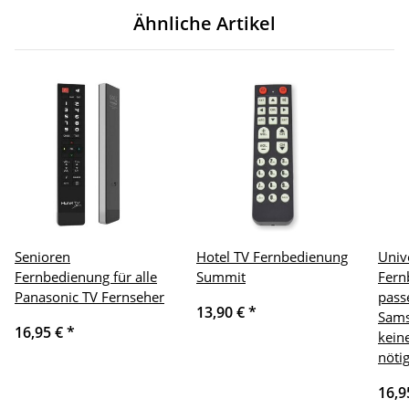
Ähnliche Artikel
Senioren
Hotel TV Fernbedienung
Univ
Fernbedienung für alle
Summit
Fern
Panasonic TV Fernseher
pass
13,90 €
*
Sams
16,95 €
*
kein
nöti
16,9