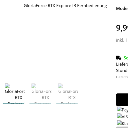
Model
9,9
inkl. 
So
Liefer
Stund
Lieferz