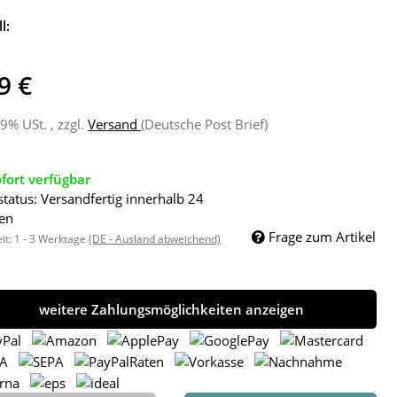
l:
9 €
19% USt. , zzgl.
Versand
(Deutsche Post Brief)
fort verfügbar
status: Versandfertig innerhalb 24
en
Frage zum Artikel
eit:
1 - 3 Werktage
(DE - Ausland abweichend)
weitere Zahlungsmöglichkeiten anzeigen