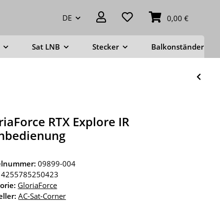
DE
0,00 €
Sat LNB
Stecker
Balkonständer
riaForce RTX Explore IR
nbedienung
kelnummer:
09899-004
4255785250423
orie:
GloriaForce
ller:
AC-Sat-Corner