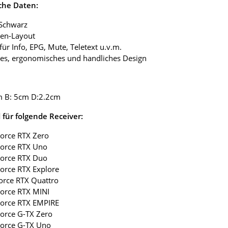
che Daten:
 Schwarz
ten-Layout
 für Info, EPG, Mute, Teletext u.v.m.
tes, ergonomisches und handliches Design
m B: 5cm D:2.2cm
für folgende Receiver:
Force RTX Zero
Force RTX Uno
Force RTX Duo
Force RTX Explore
force RTX Quattro
Force RTX MINI
Force RTX EMPIRE
Force G-TX Zero
Force G-TX Uno