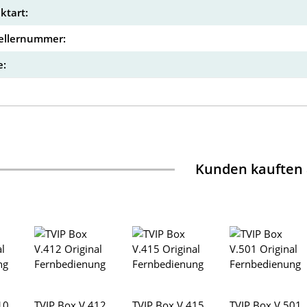
ktart:
ellernummer:
:
Kunden kauften
10
TVIP Box V.412
TVIP Box V.415
TVIP Box V.501