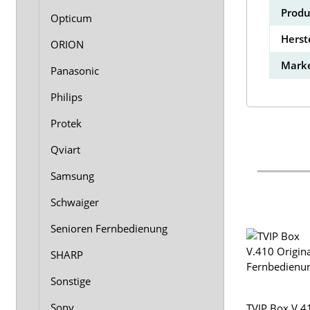
Produ
Opticum
Herst
ORION
Marke
Panasonic
Philips
Protek
Qviart
Samsung
Schwaiger
Senioren Fernbedienung
SHARP
Sonstige
Sony
TVIP Box V.4