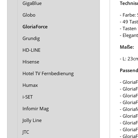
GigaBlue
Technis
Globo
- Farbe:
- 49 Tas
GloriaForce
- Tasten
- Elegan
Grundig
Maße:
HD-LINE
- L: 23c
Hisense
Passend 
Hotel TV Fernbedienung
- Gloria
Humax
- Gloria
- Gloria
i-SET
- Gloria
Infomir Mag
- Gloria
- Gloria
Jolly Line
- Gloria
- Gloria
JTC
- Gloria