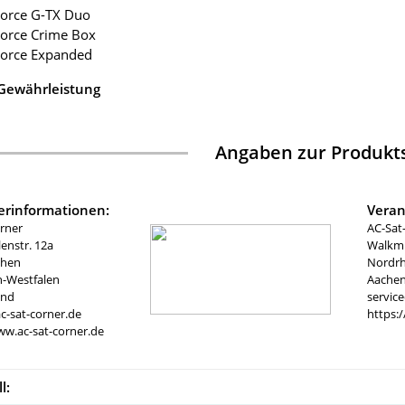
Force G-TX Duo
Force Crime Box
Force Expanded
 Gewährleistung
Angaben zur Produkts
lerinformationen:
Veran
rner
AC-Sat
nstr. 12a
Walkmü
chen
Nordrh
n-Westfalen
Aachen
and
servic
c-sat-corner.de
https:
ww.ac-sat-corner.de
l: