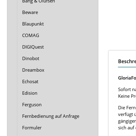
Bang & Olufsen
Beware
Blaupunkt
COMAG
DIGIQuest
Dinobot
Beschr
Dreambox
GloriaF
Echosat
Sofort n
Edision
Keine P
Ferguson
Die Fern
verfügt 
Fernbedienung auf Anfrage
gängigen
Formuler
sich auf