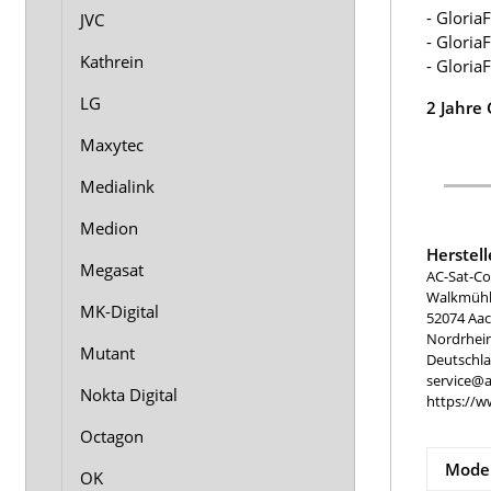
- Gloria
JVC
- Gloria
Kathrein
- Gloria
LG
2 Jahre
Maxytec
Medialink
Medion
Herstel
Megasat
AC-Sat-Co
Walkmühle
MK-Digital
52074 Aa
Nordrhei
Mutant
Deutschl
service@a
Nokta Digital
https://w
Octagon
Model
OK