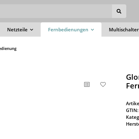
Netzteile
Fernbedienungen
Multischalter
bedienung
Glo
Fer
Arti
GTIN:
Kateg
Herste