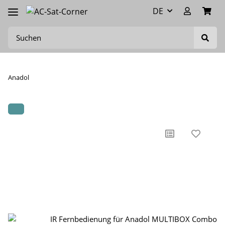
DE
Anadol