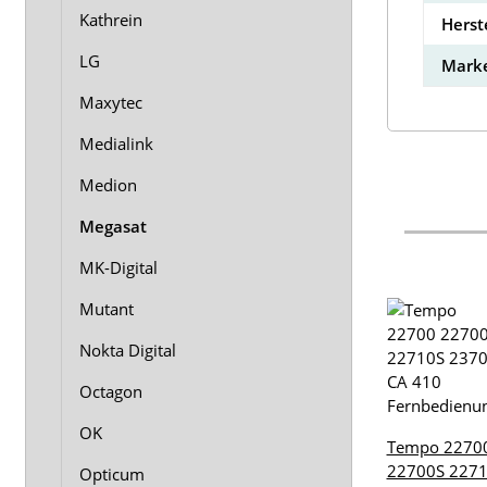
Kathrein
Herst
LG
Marke
Maxytec
Medialink
Medion
Megasat
MK-Digital
Mutant
Nokta Digital
Octagon
OK
Tempo 2270
22700S 227
Opticum