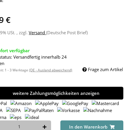
l:
9 €
19% USt. , zzgl.
Versand
(Deutsche Post Brief)
fort verfügbar
status: Versandfertig innerhalb 24
en
Frage zum Artikel
eit:
1 - 3 Werktage
(DE - Ausland abweichend)
weitere Zahlungsmöglichkeiten anzeigen
In den Warenkorb