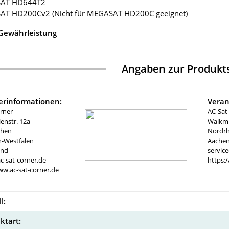
SAT HD644T2
AT HD200Cv2 (Nicht für MEGASAT HD200C geeignet)
 Gewährleistung
Angaben zur Produkts
lerinformationen:
Veran
rner
AC-Sat
nstr. 12a
Walkmü
chen
Nordrh
n-Westfalen
Aachen
and
servic
c-sat-corner.de
https:
ww.ac-sat-corner.de
l:
ktart: