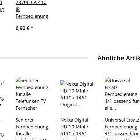
0
23700 CA 410
ng
IR
Fernbedienung
6,90 €
*
Ähnliche Arti
1
Senioren
Nokta Digital
Universal Ersatz
Fernbedienung
HD-10 Mini /
Fernbedienung
ng
für alle
6110 / 1461
4/1 passend für