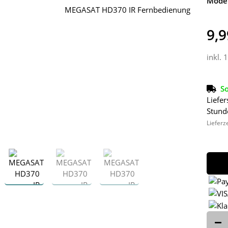
Model
9,9
inkl. 
So
Liefer
Stund
Lieferz