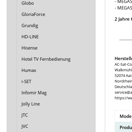
- MEGA
Globo
- MEGAS
GloriaForce
2 Jahre
Grundig
HD-LINE
Hisense
Herstel
Hotel TV Fernbedienung
AC-Sat-Co
Humax
Walkmühle
52074 Aa
i-SET
Nordrhei
Deutschl
Infomir Mag
service@a
https://w
Jolly Line
JTC
Model
JVC
Produ