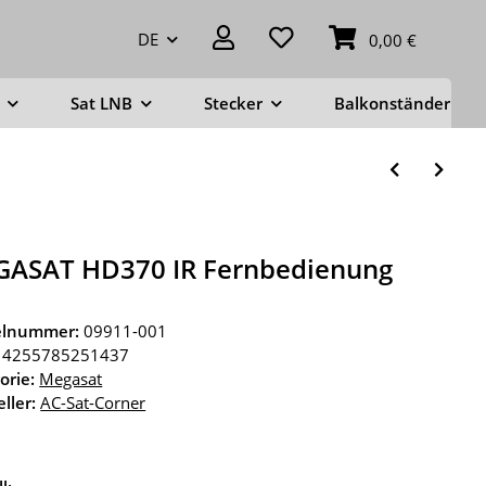
DE
0,00 €
Sat LNB
Stecker
Balkonständer
ASAT HD370 IR Fernbedienung
kelnummer:
09911-001
4255785251437
orie:
Megasat
ller:
AC-Sat-Corner