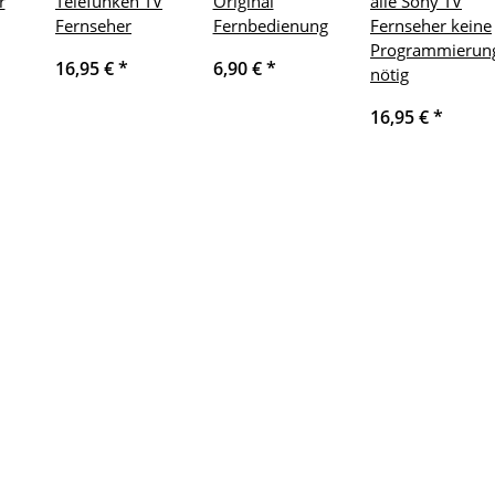
r
Telefunken TV
Original
alle Sony TV
Fernseher
Fernbedienung
Fernseher keine
Programmierun
16,95 €
*
6,90 €
*
nötig
16,95 €
*