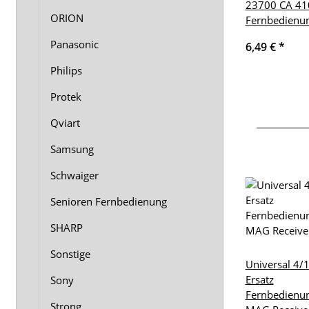
23700 CA 41
ORION
Fernbedienu
Panasonic
6,49 €
*
Philips
Protek
Qviart
Samsung
Schwaiger
Senioren Fernbedienung
SHARP
Sonstige
Universal 4/
Ersatz
Sony
Fernbedienu
Strong