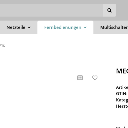
Netzteile
Fernbedienungen
Multischalter
ung
MEG
Arti
GTIN:
Kateg
Herste