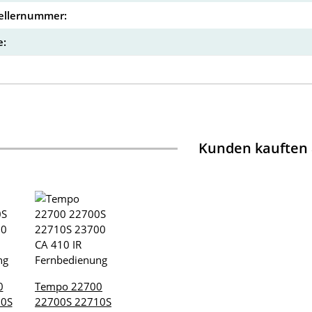
ellernummer:
:
Kunden kauften
0
Tempo 22700
10S
22700S 22710S