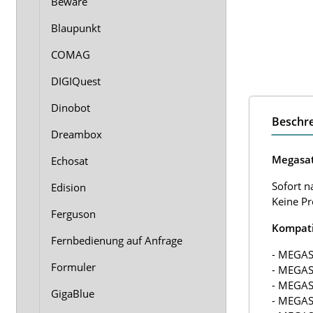
Beware
Blaupunkt
COMAG
DIGIQuest
Dinobot
Beschr
Dreambox
Megasat
Echosat
Sofort n
Edision
Keine P
Ferguson
Kompati
Fernbedienung auf Anfrage
- MEGA
Formuler
- MEGA
- MEGA
GigaBlue
- MEGA