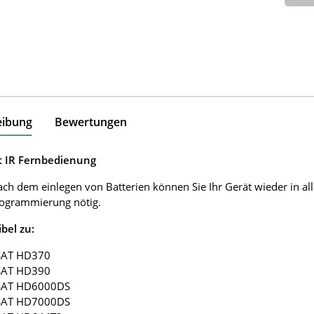
eibung
Bewertungen
 IR Fernbedienung
ach dem einlegen von Batterien können Sie Ihr Gerät wieder in al
rogrammierung nötig.
bel zu:
SAT HD370
SAT HD390
SAT HD6000DS
SAT HD7000DS