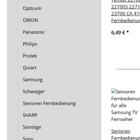
22700S 227
Opticum
23700 CA 41
ORION
Fernbedienu
Panasonic
6,49 €
*
Philips
Protek
Qviart
Samsung
Schwaiger
Senioren Fernbedienung
SHARP
Sonstige
Senioren
Fernbedienu
Sony