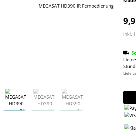
Mode
9,9
inkl. 
S
Liefer
Stund
Lieferz