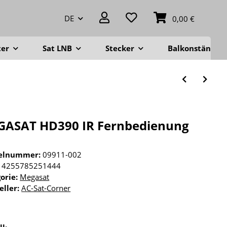
DE
0,00 €
ter
Sat LNB
Stecker
Balkonständer
ASAT HD390 IR Fernbedienung
kelnummer:
09911-002
4255785251444
orie:
Megasat
eller:
AC-Sat-Corner