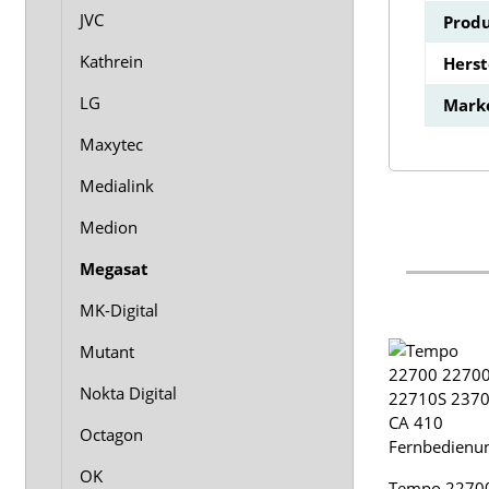
JVC
Produ
Kathrein
Hers
LG
Mark
Maxytec
Medialink
Medion
Megasat
MK-Digital
Mutant
Nokta Digital
Octagon
OK
Tempo 2270