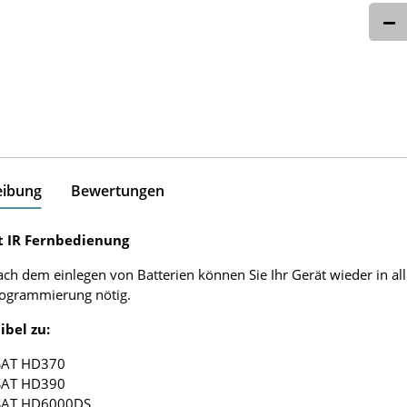
eibung
Bewertungen
 IR Fernbedienung
ach dem einlegen von Batterien können Sie Ihr Gerät wieder in al
rogrammierung nötig.
bel zu:
SAT HD370
SAT HD390
SAT HD6000DS