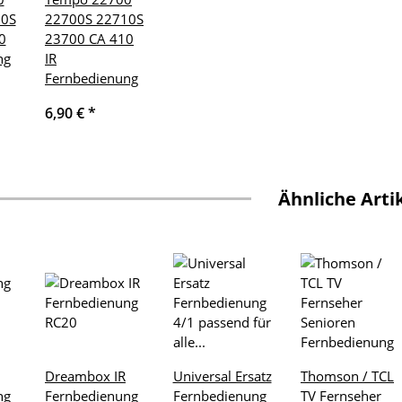
10S
22700S 22710S
0
23700 CA 410
ng
IR
Fernbedienung
6,90 €
*
Ähnliche Arti
Dreambox IR
Universal Ersatz
Thomson / TCL
ng
Fernbedienung
Fernbedienung
TV Fernseher