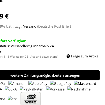
ll:
9 €
19% USt. , zzgl.
Versand
(Deutsche Post Brief)
ofort verfügbar
status: Versandfertig innerhalb 24
en
Frage zum Artikel
eit:
1 - 3 Werktage
(DE - Ausland abweichend)
weitere Zahlungsmöglichkeiten anzeigen