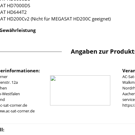
SAT HD7000DS
SAT HD644T2
AT HD200Cv2 (Nicht für MEGASAT HD200C geeignet)
 Gewährleistung
Angaben zur Produkt
lerinformationen:
Veran
rner
AC-Sat
nstr. 12a
Walkmü
chen
Nordrh
n-Westfalen
Aachen
and
servic
c-sat-corner.de
https:
ww.ac-sat-corner.de
l: