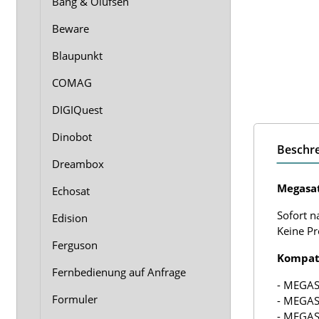
Bang & Olufsen
Beware
Blaupunkt
COMAG
DIGIQuest
Dinobot
Beschr
Dreambox
Megasat
Echosat
Sofort n
Edision
Keine P
Ferguson
Kompati
Fernbedienung auf Anfrage
- MEGA
Formuler
- MEGA
- MEGA