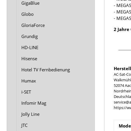
GigaBlue
- MEGA
- MEGA
Globo
- MEGAS
GloriaForce
2 Jahre
Grundig
HD-LINE
Hisense
Herstel
Hotel TV Fernbedienung
AC-Sat-Co
Walkmühle
Humax
52074 Aa
Nordrhei
i-SET
Deutschl
service@a
Infomir Mag
https://w
Jolly Line
JTC
Model