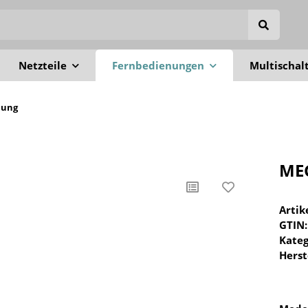
Netzteile
Fernbedienungen
Multischal
nung
MEG
Arti
GTIN:
Kateg
Herst