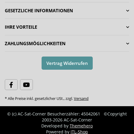
GESETZLICHE INFORMATIONEN
IHRE VORTEILE
ZAHLUNGSMÖGLICHKEITEN
Vertrag Widerrufen
* Alle Preise inkl. gesetzlicher USt., zzgl.
Versand
© (c) AC-Sat-Corner
Besucherzähler: 45042061
©Copyright
2003-2026 AC-Sat-Corner
Developed by
Themehero
Powered by
JTL-Shop