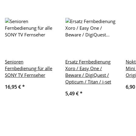
Senioren
Ersatz Fernbedienung
Nokt
Fernbedienung für alle
Xoro / Easy One /
Mini
SONY TV Fernseher
Beware / DigiQuest /
Orig
Opticum / Titan / i-set
16,95 €
*
6,90
5,49 €
*