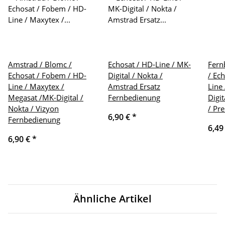
Amstrad / Blomc /
Echosat / HD-Line / MK-
Fern
Echosat / Fobem / HD-
Digital / Nokta /
/ Ec
Line / Maxytex /
Amstrad Ersatz
Line
Megasat /MK-Digital /
Fernbedienung
Digi
Nokta / Vizyon
/ Pr
6,90 €
*
Fernbedienung
6,49
6,90 €
*
Ähnliche Artikel