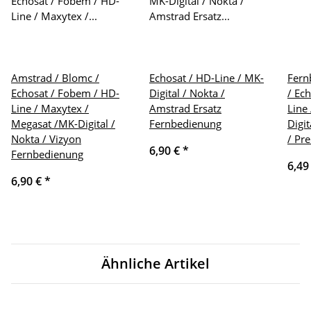
Amstrad / Blomc /
Echosat / HD-Line / MK-
Fern
Echosat / Fobem / HD-
Digital / Nokta /
/ Ec
Line / Maxytex /
Amstrad Ersatz
Line
Megasat /MK-Digital /
Fernbedienung
Digi
Nokta / Vizyon
/ Pr
6,90 €
*
Fernbedienung
6,49
6,90 €
*
Ähnliche Artikel