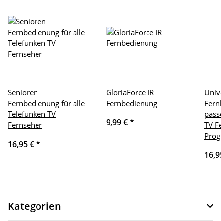
Senioren
GloriaForce IR
Univ
Fernbedienung für alle
Fernbedienung
Fern
Telefunken TV
pass
9,99 €
*
Fernseher
TV F
Prog
16,95 €
*
16,9
Kategorien