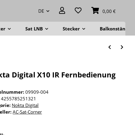
DE
0,00 €
ter
Sat LNB
Stecker
Balkonständer
ta Digital X10 IR Fernbedienung
kelnummer:
09909-004
4255785251321
orie:
Nokta Digital
eller:
AC-Sat-Corner