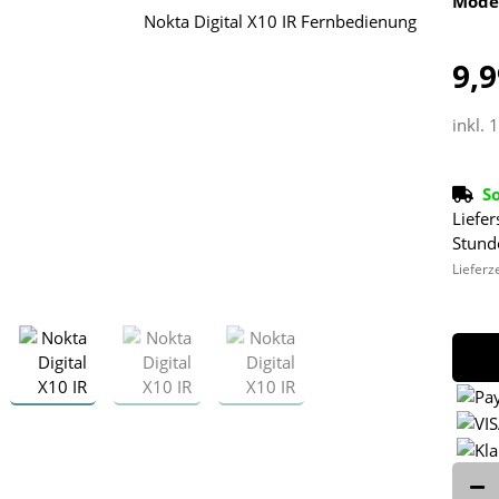
Mode
9,9
inkl. 
S
Liefer
Stund
Lieferz