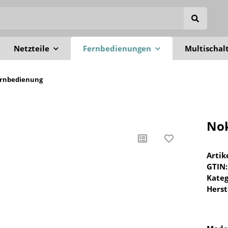
Netzteile
Fernbedienungen
Multischal
Fernbedienung
Nok
Arti
GTIN:
Kateg
Herst