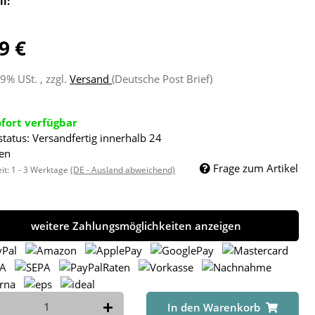
ll:
9 €
19% USt. , zzgl.
Versand
(Deutsche Post Brief)
ofort verfügbar
status: Versandfertig innerhalb 24
en
Frage zum Artikel
eit:
1 - 3 Werktage
(DE - Ausland abweichend)
weitere Zahlungsmöglichkeiten anzeigen
In den Warenkorb