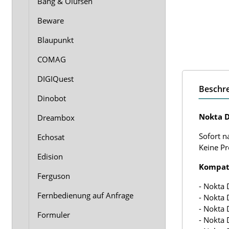
Bang & Olufsen
Beware
Blaupunkt
COMAG
DIGIQuest
Beschr
Dinobot
Nokta D
Dreambox
Sofort n
Echosat
Keine P
Edision
Kompati
Ferguson
- Nokta 
Fernbedienung auf Anfrage
- Nokta 
- Nokta 
Formuler
- Nokta 