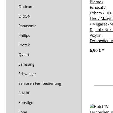
Blomc /
Opticum
Echosat /
Fobem / HD-
ORION
Line / Maxyt
/ Megasat /M
Panasonic
Digital / Nokt
Vizyon
Philips
Fernbedienu
Protek
6,90 €
*
Qviart
Samsung
Schwaiger
Senioren Fernbedienung
SHARP
Sonstige
Sony