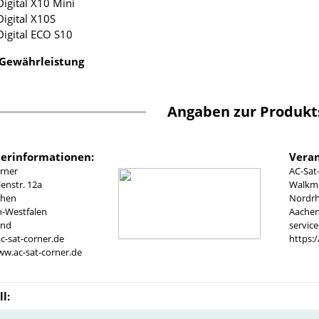
Digital X10 Mini
Digital X10S
Digital ECO S10
 Gewährleistung
Angaben zur Produkt
lerinformationen:
Veran
rner
AC-Sat
nstr. 12a
Walkmü
chen
Nordrh
n-Westfalen
Aachen
and
servic
c-sat-corner.de
https:
ww.ac-sat-corner.de
l: