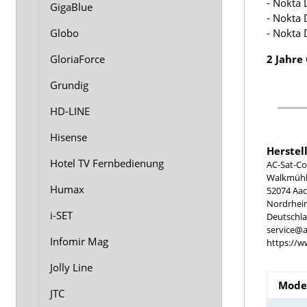
- Nokta 
GigaBlue
- Nokta 
Globo
- Nokta 
GloriaForce
2 Jahre
Grundig
HD-LINE
Hisense
Herstel
Hotel TV Fernbedienung
AC-Sat-Co
Walkmühle
Humax
52074 Aa
Nordrhei
i-SET
Deutschl
service@a
Infomir Mag
https://w
Jolly Line
Model
JTC