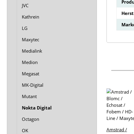
Produ
JVC
Hers
Kathrein
Mark
LG
Maxytec
Medialink
Medion
Megasat
MK-Digital
Mutant
Nokta Digital
Octagon
Amstrad /
OK