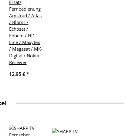
Ersatz
Fernbedienung
Amstrad / Atlas
/ Blomc /
Echosat /
Fobem / HD-
Line / Maxytex
/ Megasat / MK-
Digital / Nokta
Receiver
12,95 €
*
kel