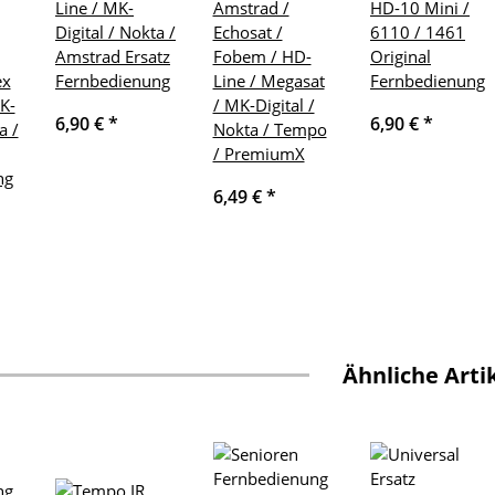
Line / MK-
Amstrad /
HD-10 Mini /
Digital / Nokta /
Echosat /
6110 / 1461
Amstrad Ersatz
Fobem / HD-
Original
ex
Fernbedienung
Line / Megasat
Fernbedienung
K-
/ MK-Digital /
6,90 €
*
6,90 €
*
a /
Nokta / Tempo
/ PremiumX
ng
6,49 €
*
Ähnliche Arti