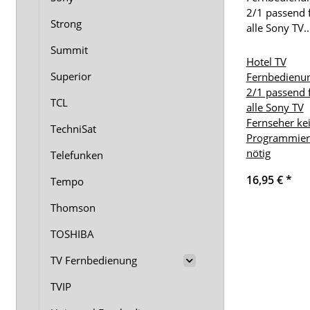
Strong
Summit
Hotel TV
Superior
Fernbedienu
2/1 passend 
TCL
alle Sony TV
Fernseher ke
TechniSat
Programmie
nötig
Telefunken
16,95 €
*
Tempo
Thomson
TOSHIBA
TV Fernbedienung
TVIP