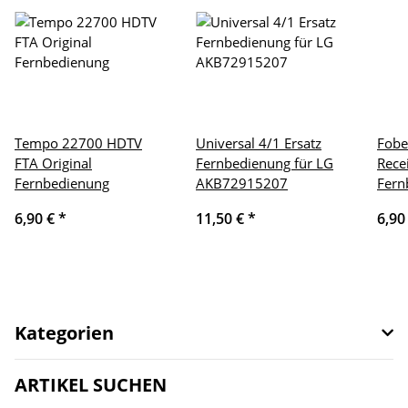
Tempo 22700 HDTV
Universal 4/1 Ersatz
Fobe
FTA Original
Fernbedienung für LG
Rece
Fernbedienung
AKB72915207
Fern
6,90 €
*
11,50 €
*
6,90
Kategorien
ARTIKEL SUCHEN