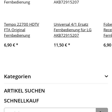
Tempo 22700 HDTV
Universal 4/1 Ersatz
Fobe
FTA Original
Fernbedienung für LG
Rece
Fernbedienung
AKB72915207
Fern
6,90 €
*
11,50 €
*
6,90
Kategorien
ARTIKEL SUCHEN
SCHNELLKAUF