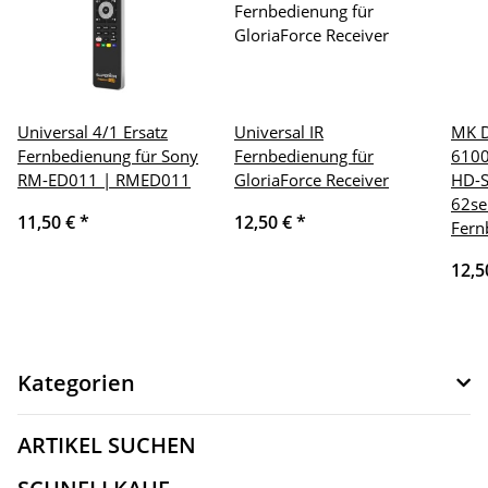
Universal 4/1 Ersatz
Universal IR
MK D
Fernbedienung für Sony
Fernbedienung für
6100
RM-ED011 | RMED011
GloriaForce Receiver
HD-S
62se
11,50 €
*
12,50 €
*
Fern
12,5
Kategorien
ARTIKEL SUCHEN