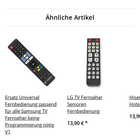
Ähnliche Artikel
Ersatz Universal
LG TV Fernseher
Hise
Fernbedienung passend
Senioren
Hote
für alle Samsung TV
Fernbedienung
13,9
Fernseher keine
13,90 €
*
Programmierung nötig
V1