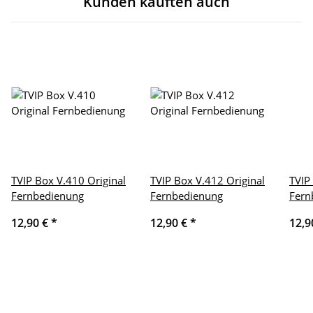
Kunden kauften auch
TVIP Box V.410 Original
TVIP Box V.412 Original
TVIP
Fernbedienung
Fernbedienung
Fern
12,90 €
*
12,90 €
*
12,9