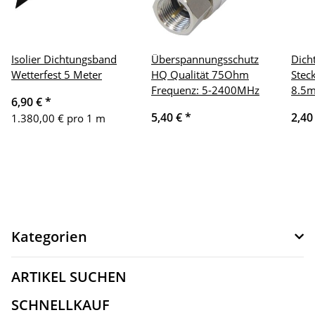
Isolier Dichtungsband
Überspannungsschutz
Dich
Wetterfest 5 Meter
HQ Qualität 75Ohm
Stec
Frequenz: 5-2400MHz
8.5
6,90 €
*
5,40 €
*
2,40
1.380,00 € pro 1 m
Kategorien
ARTIKEL SUCHEN
SCHNELLKAUF