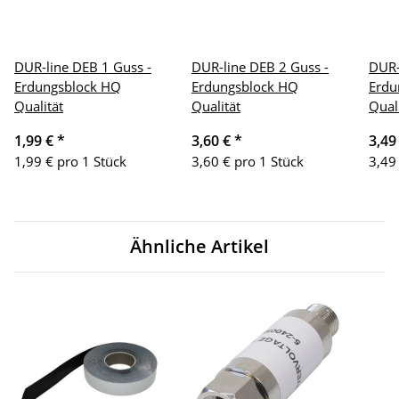
DUR-line DEB 1 Guss -
DUR-line DEB 2 Guss -
DUR-
Erdungsblock HQ
Erdungsblock HQ
Erdu
Qualität
Qualität
Qual
1,99 €
*
3,60 €
*
3,49
1,99 € pro 1 Stück
3,60 € pro 1 Stück
3,49
Ähnliche Artikel