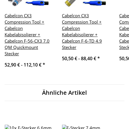
Cabelcon CX3
Cabelcon CX3
Cabe
Compression Tool +
Compression Tool +
Comp
Cabelcon
Cabelcon
Cabe
Kabelabisolierer +
Kabelabisolierer +
Kabe
Cabelcon F-56-CX3 7.0
Cabelcon F-6-TD 4.9
Cabe
QM Quickmount
Stecker
Stec
Stecker
50,50 € -
88,40 €
*
50,5
52,90 € -
112,10 €
*
Ähnliche Artikel