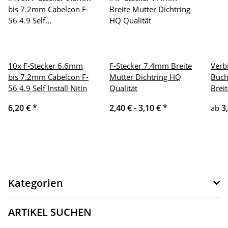
10x F-Stecker 6.6mm
F-Stecker 7.4mm Breite
Verb
bis 7.2mm Cabelcon F-
Mutter Dichtring HQ
Buch
56 4.9 Self Install Nitin
Qualität
Brei
6,20 €
*
2,40 € -
3,10 €
*
3
ab
Kategorien
ARTIKEL SUCHEN