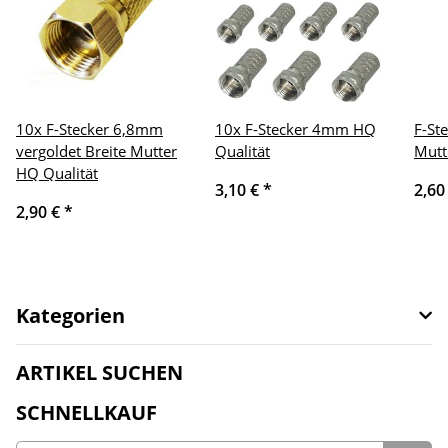
10x F-Stecker 6,8mm
10x F-Stecker 4mm HQ
F-St
vergoldet Breite Mutter
Qualität
Mutt
HQ Qualität
3,10 €
*
2,60
2,90 €
*
Kategorien
ARTIKEL SUCHEN
SCHNELLKAUF