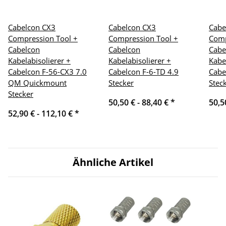
Cabelcon CX3
Cabelcon CX3
Cabe
Compression Tool +
Compression Tool +
Comp
Cabelcon
Cabelcon
Cabe
Kabelabisolierer +
Kabelabisolierer +
Kabe
Cabelcon F-56-CX3 7.0
Cabelcon F-6-TD 4.9
Cabe
QM Quickmount
Stecker
Stec
Stecker
50,50 € -
88,40 €
*
50,5
52,90 € -
112,10 €
*
Ähnliche Artikel