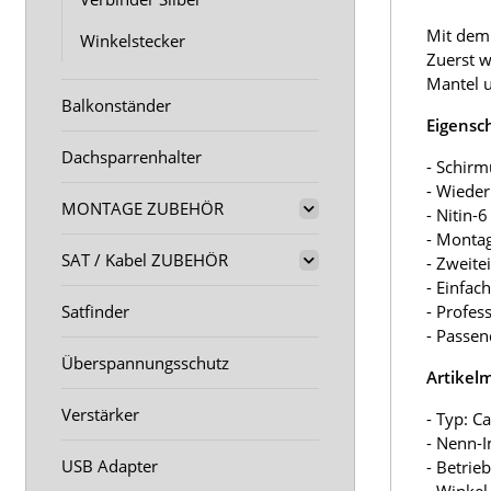
Mit dem 
Winkelstecker
Zuerst w
Mantel u
Balkonständer
Eigensc
Dachsparrenhalter
- Schirm
- Wiede
MONTAGE ZUBEHÖR
- Nitin-
- Monta
SAT / Kabel ZUBEHÖR
- Zweite
- Einfac
Satfinder
- Profes
- Passen
Überspannungsschutz
Artikel
Verstärker
- Typ: Ca
- Nenn-
USB Adapter
- Betrie