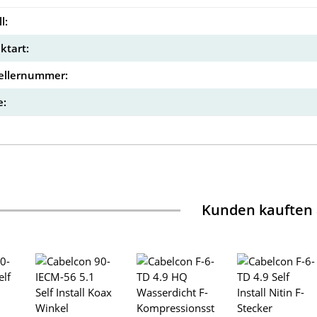
l:
ktart:
ellernummer:
:
Kunden kauften