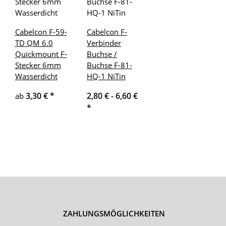
Cabelcon F-59-
Cabelcon F-
TD QM 6.0
Verbinder
Quickmount F-
Buchse /
Stecker 6mm
Buchse F-81-
Wasserdicht
HQ-1 NiTin
3,30 €
*
2,80 € -
6,60 €
ab
*
ZAHLUNGSMÖGLICHKEITEN