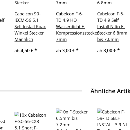
Cabelcon 90-
Cabelcon F-6-
Cabelcon F-6-
elf
IECM-56 5.1
TD 4.9 HQ
TD 4.9 Self
Self Install Koax
Wasserdicht F-
Install Nitin F-
Winkel Stecker
Kompressionsstecker
Stecker 6.8mm
Männlich
7mm
bis 7.0mm
4,50 €
*
3,00 €
*
3,00 €
*
ab
ab
ab
Ähnliche Arti