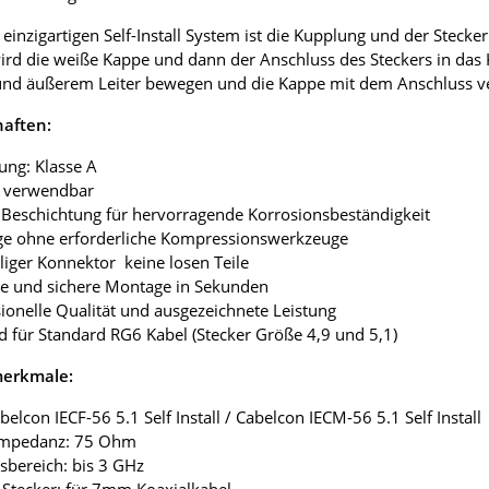
einzigartigen Self-Install System ist die Kupplung und der Stec
ird die weiße Kappe und dann der Anschluss des Steckers in das
nd äußerem Leiter bewegen und die Kappe mit dem Anschluss ver
haften:
ung: Klasse A
r verwendbar
6 Beschichtung für hervorragende Korrosionsbeständigkeit
ge ohne erforderliche Kompressionswerkzeuge
iliger Konnektor keine losen Teile
he und sichere Montage in Sekunden
sionelle Qualität und ausgezeichnete Leistung
d für Standard RG6 Kabel (Stecker Größe 4,9 und 5,1)
merkmale:
belcon IECF-56 5.1 Self Install / Cabelcon IECM-56 5.1 Self Install
Impedanz: 75 Ohm
bsbereich: bis 3 GHz