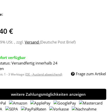
e:
40 €
19% USt. , zzgl.
Versand
(Deutsche Post Brief)
fort verfügbar
status: Versandfertig innerhalb 24
en
Frage zum Artikel
eit:
1 - 3 Werktage
(DE - Ausland abweichend)
weitere Zahlungsmöglichkeiten anzeigen