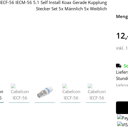
Meng
12,
inkl. 
So
Liefer
Stund
Lieferz