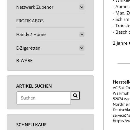
- Winkel
- Abmes
Netzwerk Zubehör
- Max. Z
- Schirm
EROTIK ABOS
- Transf
- Beschi
Handy / Home
2 Jahre
E-Zigaretten
B-WARE
Herstel
ARTIKEL SUCHEN
AC-Sat-Co
Walkmühle
52074 Aa
Nordrhei
Deutschl
service@a
https://w
SCHNELLKAUF