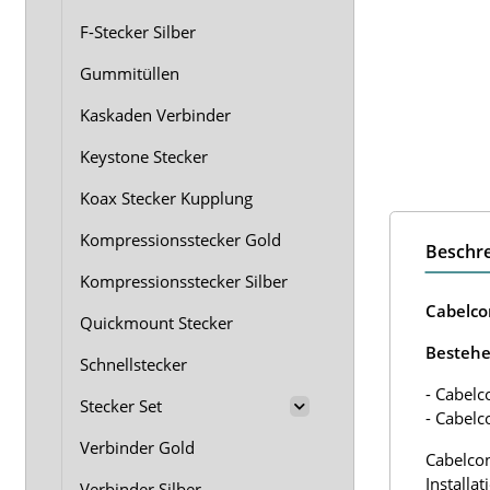
F-Stecker Silber
Gummitüllen
Kaskaden Verbinder
Keystone Stecker
Koax Stecker Kupplung
Kompressionsstecker Gold
Beschr
Kompressionsstecker Silber
Cabelco
Quickmount Stecker
Bestehe
Schnellstecker
- Cabelco
Stecker Set
- Cabelc
Verbinder Gold
Cabelcon
Installa
Verbinder Silber