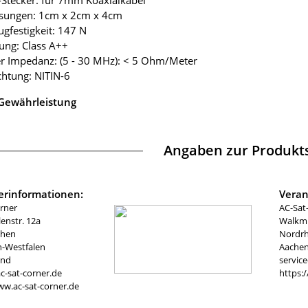
-Stecker: für 7mm Koaxialkabel
sungen: 1cm x 2cm x 4cm
ugfestigkeit: 147 N
ung: Class A++
er Impedanz: (5 - 30 MHz): < 5 Ohm/Meter
chtung: NITIN-6
 Gewährleistung
Angaben zur Produkts
lerinformationen:
Veran
rner
AC-Sat
nstr. 12a
Walkmü
chen
Nordrh
n-Westfalen
Aachen
and
servic
c-sat-corner.de
https:
ww.ac-sat-corner.de