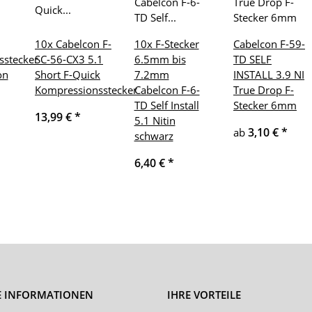
10x Cabelcon F-
10x F-Stecker
Cabelcon F-59-
sstecker
SC-56-CX3 5.1
6.5mm bis
TD SELF
on
Short F-Quick
7.2mm
INSTALL 3.9 NI
Kompressionsstecker
Cabelcon F-6-
True Drop F-
TD Self Install
Stecker 6mm
13,99 €
*
5.1 Nitin
3,10 €
*
ab
schwarz
6,40 €
*
E INFORMATIONEN
IHRE VORTEILE