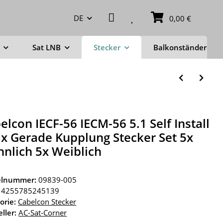
DE
0,00 €
Sat LNB
Stecker
Balkonständer
elcon IECF-56 IECM-56 5.1 Self Install
x Gerade Kupplung Stecker Set 5x
nlich 5x Weiblich
kelnummer:
09839-005
4255785245139
orie:
Cabelcon Stecker
ller:
AC-Sat-Corner