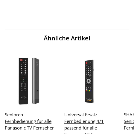
Ähnliche Artikel
Senioren
Universal Ersatz
SHAR
Fernbedienung für alle
Fernbedienung 4/1
Seni
Panasonic TV Fernseher
passend für alle
Fern