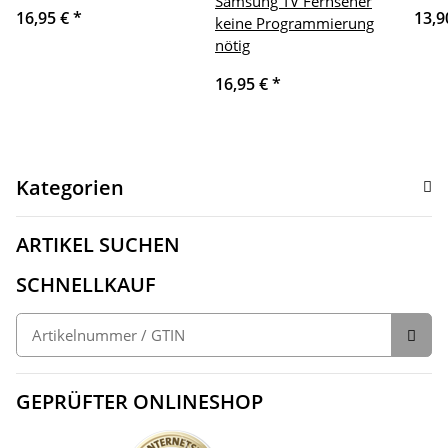
Samsung TV Fernseher
16,95 €
*
13,9
keine Programmierung
nötig
16,95 €
*
Kategorien
ARTIKEL SUCHEN
SCHNELLKAUF
GEPRÜFTER ONLINESHOP