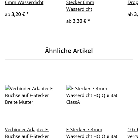
6mm Wasserdicht
Stecker 6mm
Drop
Wasserdicht
3,20 €
*
3
ab
ab
3,30 €
*
ab
Ähnliche Artikel
Verbinder Adapter F-
F-Stecker 7.4mm
10x 
Buchse auf F-Stecker
Wasserdicht HQ Quilität
verg