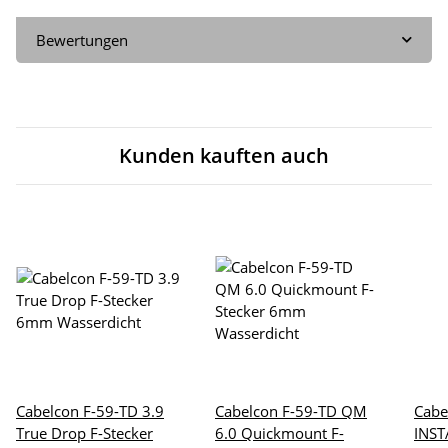
Bewertungen
Kunden kauften auch
Cabelcon F-59-TD 3.9
Cabelcon F-59-TD QM
Cabe
True Drop F-Stecker
6.0 Quickmount F-
INST