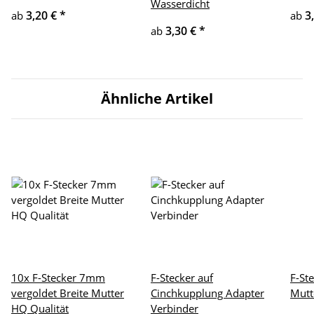
Wasserdicht
3,20 €
*
3
ab
ab
3,30 €
*
ab
Ähnliche Artikel
10x F-Stecker 7mm
F-Stecker auf
F-St
vergoldet Breite Mutter
Cinchkupplung Adapter
Mutt
HQ Qualität
Verbinder