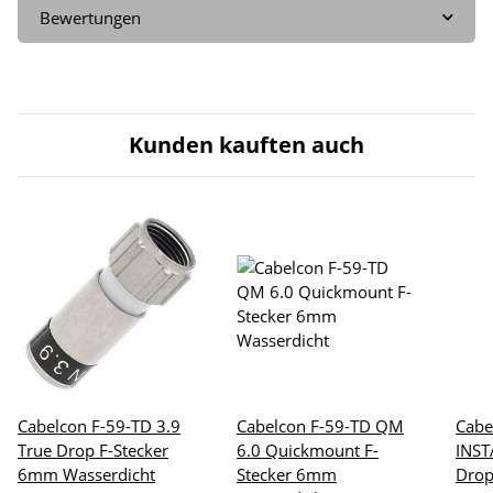
Bewertungen
Kunden kauften auch
Cabelcon F-59-TD 3.9
Cabelcon F-59-TD QM
Cabe
True Drop F-Stecker
6.0 Quickmount F-
INST
6mm Wasserdicht
Stecker 6mm
Drop