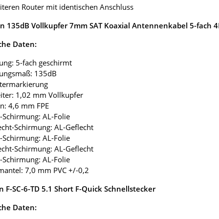
eiteren Router mit identischen Anschluss
 135dB Vollkupfer 7mm SAT Koaxial Antennenkabel 5-fach 
che Daten:
ung: 5-fach geschirmt
mungsmaß: 135dB
etermarkierung
eiter: 1,02 mm Vollkupfer
ion: 4,6 mm FPE
ie-Schirmung: AL-Folie
lecht-Schirmung: AL-Geflecht
ie-Schirmung: AL-Folie
lecht-Schirmung: AL-Geflecht
ie-Schirmung: AL-Folie
mantel: 7,0 mm PVC +/-0,2
n F-SC-6-TD 5.1 Short F-Quick Schnellstecker
che Daten: