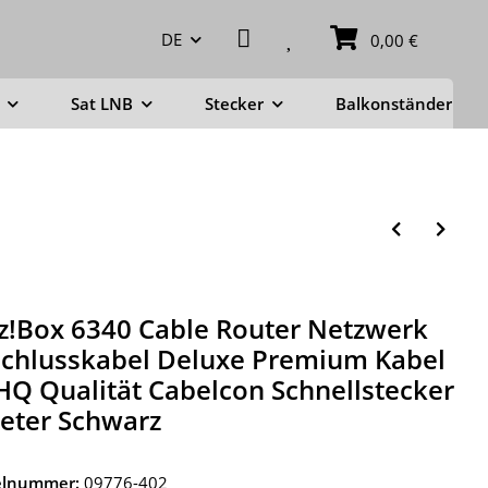
DE
0,00 €
Sat LNB
Stecker
Balkonständer
tz!Box 6340 Cable Router Netzwerk
chlusskabel Deluxe Premium Kabel
HQ Qualität Cabelcon Schnellstecker
eter Schwarz
kelnummer:
09776-402