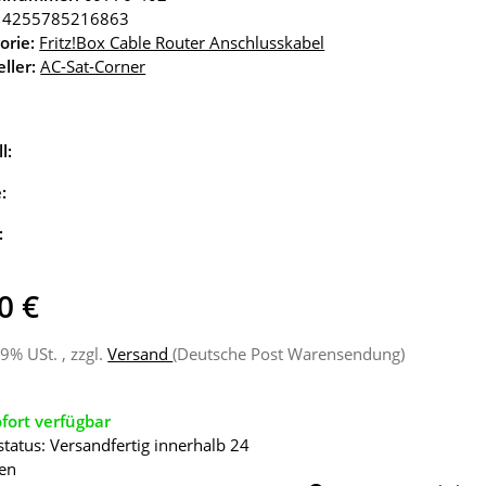
4255785216863
orie:
Fritz!Box Cable Router Anschlusskabel
ller:
AC-Sat-Corner
l:
e:
:
0 €
19% USt. , zzgl.
Versand
(Deutsche Post Warensendung)
fort verfügbar
status: Versandfertig innerhalb 24
en