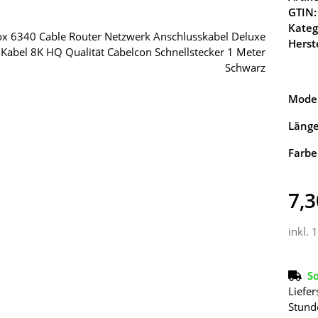
GTIN:
Kateg
Herste
Model
Läng
Farbe
7,3
inkl. 
So
Liefer
Stund