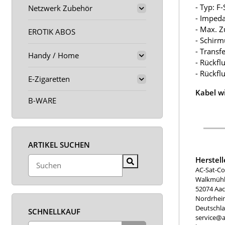
- Typ: F
Netzwerk Zubehör
- Imped
- Max. Z
EROTIK ABOS
- Schir
- Trans
Handy / Home
- Rückfl
- Rückf
E-Zigaretten
Kabel w
B-WARE
ARTIKEL SUCHEN
Herstel
AC-Sat-Co
Walkmühle
52074 Aa
Nordrhei
Deutschl
SCHNELLKAUF
service@a