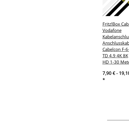
Fritz!Box Cab
Vodafone
Kabelanschlu
Anschlusskab
Cabelcon F-6
TD 4.9 4K 8K
HD 1-30 Met
7,90 € -
19,1
*