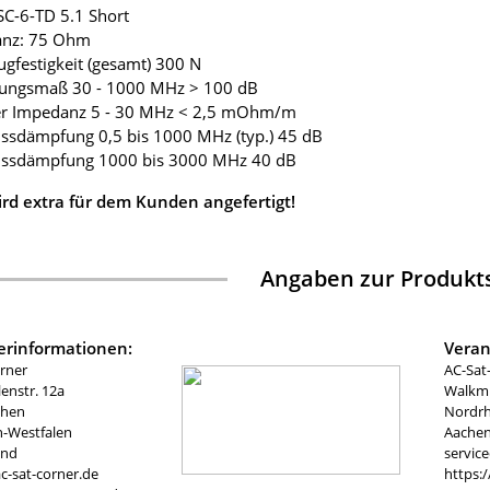
-SC-6-TD 5.1 Short
anz: 75 Ohm
ugfestigkeit (gesamt) 300 N
mungsmaß 30 - 1000 MHz > 100 dB
fer Impedanz 5 - 30 MHz < 2,5 mOhm/m
ussdämpfung 0,5 bis 1000 MHz (typ.) 45 dB
lussdämpfung 1000 bis 3000 MHz 40 dB
ird extra für dem Kunden angefertigt!
Angaben zur Produkts
lerinformationen:
Veran
rner
AC-Sat
nstr. 12a
Walkmü
chen
Nordrh
n-Westfalen
Aachen
and
servic
c-sat-corner.de
https: