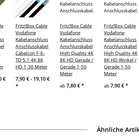
le
Fritz!Box Cable
Fritz!Box Cable
Fritz!Box Cable
Vodafone
Vodafone
Vodafone
ss
Kabelanschluss
Kabelanschluss
Kabelanschluss
el
Anschlusskabel
Anschlusskabel
Anschlusskabel
-
Cabelcon F-6-
High Quality 4K
High Quality 4K
TD 5.1 4K 8K
8K HD Gerade /
8K HD Winkel /
er
HD 1-30 Meter
Gerade 1-50
Gerade 1-50
Meter
Meter
0 €
7,90 € -
19,10 €
7,80 €
*
7,90 €
*
ab
ab
*
Ähnliche Arti