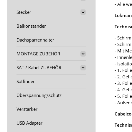
- Alle w
Stecker
Lokmann
Balkonständer
Technis
- Schirm
Dachsparrenhalter
- Schir
- Mit M
MONTAGE ZUBEHÖR
- Innenl
- Isolat
SAT / Kabel ZUBEHÖR
- 1. Fol
- 2. Gef
Satfinder
- 3. Fol
- 4. Gef
Überspannungsschutz
- 5. Fol
- Außen
Verstärker
Cabelco
USB Adapter
Technis