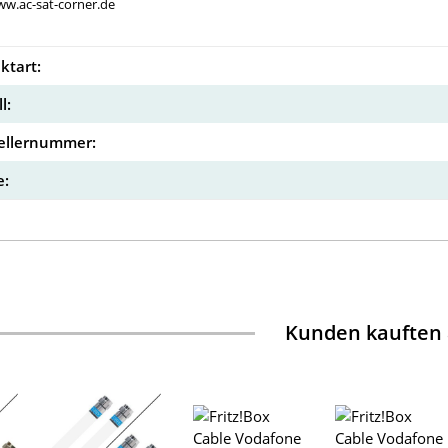
ww.ac-sat-corner.de
ktart:
l:
ellernummer:
:
Kunden kauften