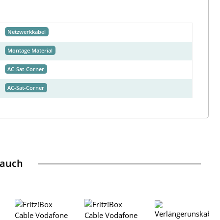
Netzwerkkabel
Montage Material
AC-Sat-Corner
AC-Sat-Corner
 auch