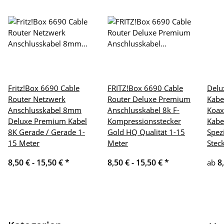
Fritz!Box 6690 Cable
FRITZ!Box 6690 Cable
Delu
Router Netzwerk
Router Deluxe Premium
Kabe
Anschlusskabel 8mm
Anschlusskabel 8k F-
Koax
Deluxe Premium Kabel
Kompressionsstecker
Kabe
8K Gerade / Gerade 1-
Gold HQ Qualität 1-15
Spezi
15 Meter
Meter
Stec
8,50 € -
15,50 €
*
8,50 € -
15,50 €
*
8
ab