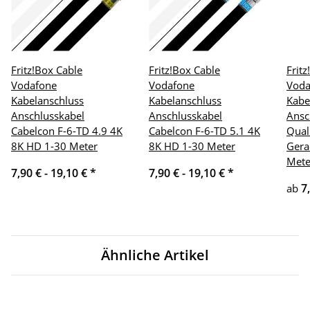
Fritz!Box Cable
Fritz!Box Cable
Frit
Vodafone
Vodafone
Voda
Kabelanschluss
Kabelanschluss
Kabe
Anschlusskabel
Anschlusskabel
Ansc
Cabelcon F-6-TD 4.9 4K
Cabelcon F-6-TD 5.1 4K
Qual
8K HD 1-30 Meter
8K HD 1-30 Meter
Gera
Mete
7,90 € -
19,10 €
*
7,90 € -
19,10 €
*
7
ab
Ähnliche Artikel