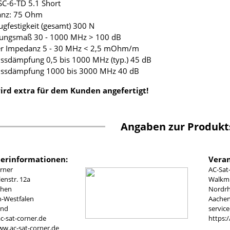
-SC-6-TD 5.1 Short
anz: 75 Ohm
ugfestigkeit (gesamt) 300 N
mungsmaß 30 - 1000 MHz > 100 dB
fer Impedanz 5 - 30 MHz < 2,5 mOhm/m
ussdämpfung 0,5 bis 1000 MHz (typ.) 45 dB
lussdämpfung 1000 bis 3000 MHz 40 dB
ird extra für dem Kunden angefertigt!
Angaben zur Produkt
lerinformationen:
Veran
rner
AC-Sat
nstr. 12a
Walkmü
chen
Nordrh
n-Westfalen
Aachen
and
servic
c-sat-corner.de
https:
ww.ac-sat-corner.de