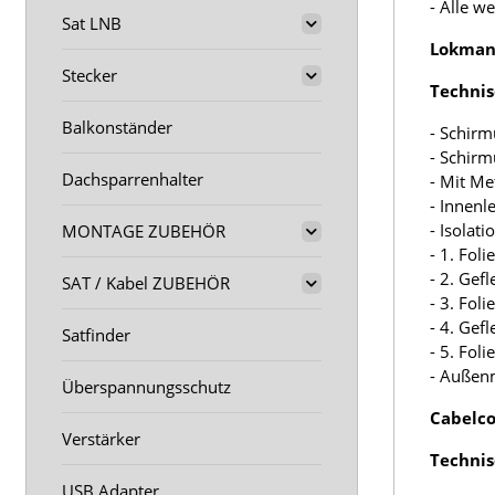
- Alle w
Sat LNB
Lokmann
Stecker
Technis
Balkonständer
- Schirm
- Schir
Dachsparrenhalter
- Mit M
- Innenl
- Isolat
MONTAGE ZUBEHÖR
- 1. Fol
- 2. Gef
SAT / Kabel ZUBEHÖR
- 3. Fol
- 4. Gef
Satfinder
- 5. Fol
- Außen
Überspannungsschutz
Cabelco
Verstärker
Technis
USB Adapter