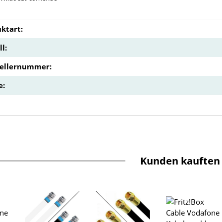
ktart:
l:
tellernummer:
e:
Kunden kauften