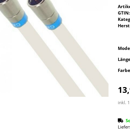
Arti
GTIN:
Kateg
Herst
Mode
Läng
Farb
13,
inkl. 
S
Liefer