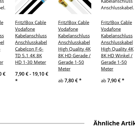
le
Fritz!Box Cable
Fritz!Box Cable
Fritz!Box Cable
Vodafone
Vodafone
Vodafone
ss
Kabelanschluss
Kabelanschluss
Kabelanschluss
el
Anschlusskabel
Anschlusskabel
Anschlusskabel
-
Cabelcon F-6-
High Quality 4K
High Quality 4K
TD 5.1 4K 8K
8K HD Gerade /
8K HD Winkel /
er
HD 1-30 Meter
Gerade 1-50
Gerade 1-50
Meter
Meter
0 €
7,90 € -
19,10 €
7,80 €
*
7,90 €
*
ab
ab
*
Ähnliche Arti