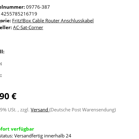
kelnummer:
09776-387
4255785216719
orie:
Fritz!Box Cable Router Anschlusskabel
eller:
AC-Sat-Corner
ll:
e:
e:
90 €
19% USt. , zzgl.
Versand
(Deutsche Post Warensendung)
ofort verfügbar
status: Versandfertig innerhalb 24