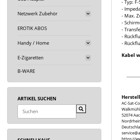
- Typ: F
- Imped
Netzwerk Zubehör
- Max. Z
- Schir
EROTIK ABOS
- Trans
- Rückfl
Handy / Home
- Rückf
Kabel w
E-Zigaretten
B-WARE
Herstel
ARTIKEL SUCHEN
AC-Sat-Co
Walkmühle
52074 Aa
Nordrhei
Deutschl
service@a
https://w
SCHNELLKAUF