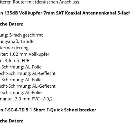
eiteren Router mit identischen Anschluss
 135dB Vollkupfer 7mm SAT Koaxial Antennenkabel 5-fac
che Daten:
ung: 5-fach geschirmt
mungsmaß: 135dB
etermarkierung
eiter: 1,02 mm Vollkupfer
ion: 4,6 mm FPE
ie-Schirmung: AL-Folie
lecht-Schirmung: AL-Geflecht
ie-Schirmung: AL-Folie
lecht-Schirmung: AL-Geflecht
ie-Schirmung: AL-Folie
mantel: 7,0 mm PVC +/-0,2
n F-SC-6-TD 5.1 Short F-Quick Schnellstecker
che Daten: