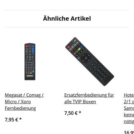
Ähnliche Artikel
Megasat / Comag /
Ersatzfernbedienung für
Hote
Micro / Xoro
alle TVIP Boxen
2/1 
Fernbedienung
Sams
7,50 €
*
kein
7,95 €
*
nöti
16,9