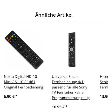
Ähnliche Artikel
Nokta Digital HD-10
Universal Ersatz
Hise
Mini / 6110 / 1461
Fernbedienung 4/1
Seni
Original Fernbedienung
passend für alle Sony
Fern
TV Fernseher keine
6,90 €
*
13,9
Programmierung nötig
16,95 €
*