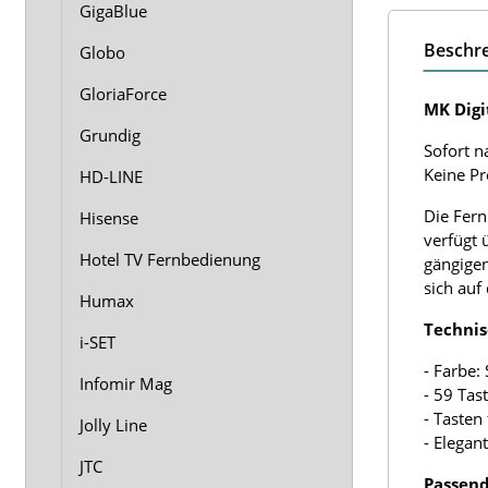
GigaBlue
Beschr
Globo
GloriaForce
MK Digi
Grundig
Sofort n
Keine P
HD-LINE
Die Fern
Hisense
verfügt 
Hotel TV Fernbedienung
gängigen
sich auf
Humax
Technis
i-SET
- Farbe:
Infomir Mag
- 59 Tas
- Tasten
Jolly Line
- Elegan
JTC
Passend