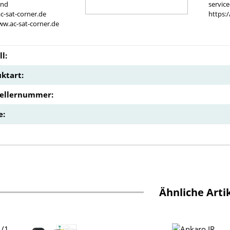
and
servic
c-sat-corner.de
https:
ww.ac-sat-corner.de
l:
ktart:
tellernummer:
e:
Ähnliche Arti