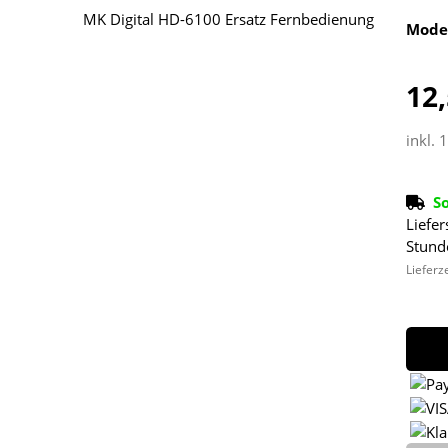
Mode
12,
inkl. 
S
Liefer
Stund
Lieferz