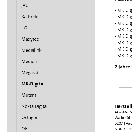
JVC
- MK Dig
- MK Dig
Kathrein
- MK Dig
LG
- MK Dig
- MK Dig
Maxytec
- MK Dig
- MK Dig
Medialink
- MK Dig
Medion
2 Jahre
Megasat
MK-Digital
Mutant
Herstel
Nokta Digital
AC-Sat-Co
Octagon
Walkmühle
52074 Aa
OK
Nordrhei