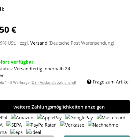
ll:
50 €
19% USt. , zzgl.
Versand
(Deutsche Post Warensendung)
ofort verfügbar
status: Versandfertig innerhalb 24
en
Frage zum Artikel
eit:
1 - 3 Werktage
(DE - Ausland abweichend)
weitere Zahlungsmöglichkeiten anzeigen