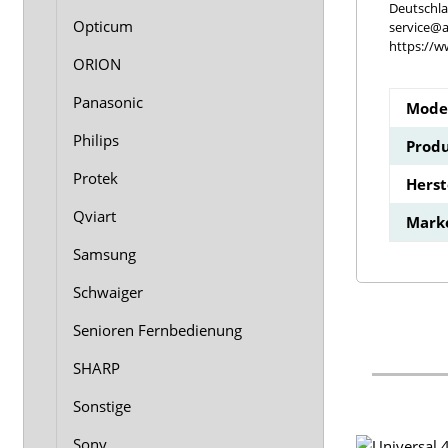
Deutschl
Opticum
service@a
https://w
ORION
Panasonic
Model
Philips
Produ
Protek
Hers
Qviart
Mark
Samsung
Schwaiger
Senioren Fernbedienung
SHARP
Sonstige
Sony