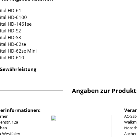
ital HD-61
ital HD-6100
ital HD-1461se
ital HD-S2
ital HD-S3
ital HD-62se
ital HD-62se Mini
ital HD-610
 Gewährleistung
Angaben zur Produkt
lerinformationen:
Veran
rner
AC-Sat
nstr. 12a
Walkmü
chen
Nordrh
n-Westfalen
Aachen