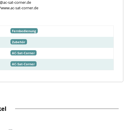
e@ac-sat-corner.de
//www.ac-sat-corner.de
Fernbedienung
Zubehör
AC-Sat-Corner
AC-Sat-Corner
kel