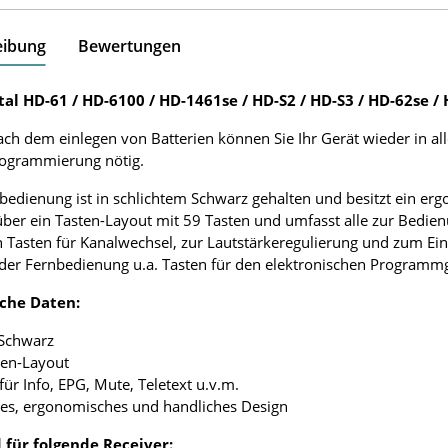
eibung
Bewertungen
tal HD-61 / HD-6100 / HD-1461se / HD-S2 / HD-S3 / HD-62se 
ach dem einlegen von Batterien können Sie Ihr Gerät wieder in al
rogrammierung nötig.
bedienung ist in schlichtem Schwarz gehalten und besitzt ein e
über ein Tasten-Layout mit 59 Tasten und umfasst alle zur Bedie
 Tasten für Kanalwechsel, zur Lautstärkeregulierung und zum Ei
 der Fernbedienung u.a. Tasten für den elektronischen Programmgu
che Daten:
 Schwarz
ten-Layout
 für Info, EPG, Mute, Teletext u.v.m.
tes, ergonomisches und handliches Design
 für folgende Receiver: