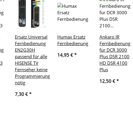
1
Ersatz Universal
Humax Ersatz
Ankaro IR
Fernbedienung
Fernbedienung
Fernbedienung
ng
EN2G30H
für DCR 3000
14,95 €
*
passend für alle
Plus DSR 2100
3
HISENSE TV
HD DSR 4100
Fernseher keine
Plus
Programmierung
12,50 €
*
nötig
7,30 €
*