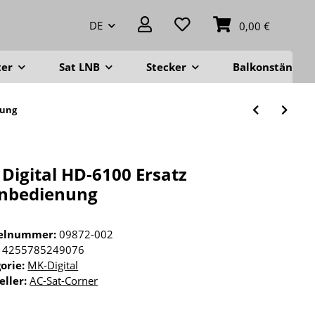
DE
0,00 €
ter
Sat LNB
Stecker
Balkonständer
nung
Digital HD-6100 Ersatz
rnbedienung
kelnummer:
09872-002
4255785249076
orie:
MK-Digital
eller:
AC-Sat-Corner