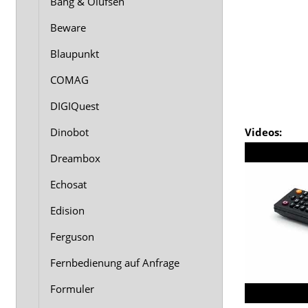
Bang & Olufsen
Beware
Blaupunkt
COMAG
DIGIQuest
Dinobot
Videos:
Dreambox
Echosat
Edision
Ferguson
Fernbedienung auf Anfrage
Formuler