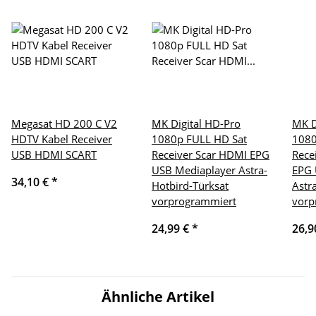
Megasat HD 200 C V2
MK Digital HD-Pro
MK D
HDTV Kabel Receiver
1080p FULL HD Sat
1080
USB HDMI SCART
Receiver Scar HDMI EPG
Rece
USB Mediaplayer Astra-
EPG 
34,10 €
*
Hotbird-Türksat
Astr
vorprogrammiert
vorp
24,99 €
*
26,9
Ähnliche Artikel