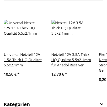
Universal Netzteil 12V
Netzteil 12V 3.5A Thick
Fire
1.5A Thick HQ Qualität
HQ Qualität 5.5x2.1mm
Netzt
5.5x2.1mm
für Anadol Receiver
Stro
Gen.
10,50 €
*
12,70 €
*
8,20
Kategorien