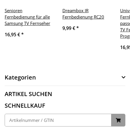
Senioren
Dreambox IR
Univ
Fernbedienung für alle
Fernbedienung RC20
Fern
Samsung TV Fernseher
passe
9,99 €
*
TV F
16,95 €
*
Prog
16,9
Kategorien
ARTIKEL SUCHEN
SCHNELLKAUF