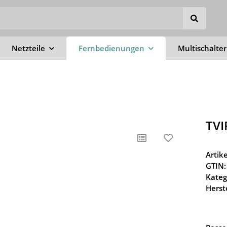
Netzteile
Fernbedienungen
Multischalter
TVI
Arti
GTIN:
Kateg
Herste