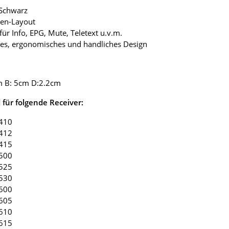
 Schwarz
ten-Layout
 für Info, EPG, Mute, Teletext u.v.m.
tes, ergonomisches und handliches Design
m B: 5cm D:2.2cm
für folgende Receiver:
.410
.412
.415
.500
.525
.530
.600
.605
.610
.615