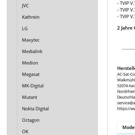
- TVIP V
JVC
- TVIP V
- TVIP V
Kathrein
2 Jahre
LG
Maxytec
Medialink
Medion
Herstel
Megasat
AC-Sat-Co
Walkmühle
MK-Digital
52074 Aa
Nordrhei
Mutant
Deutschl
service@a
Nokta Digital
https://w
Octagon
Model
OK