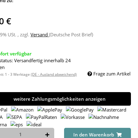
nd zu:
0 €
19% USt. , zzgl.
Versand
(Deutsche Post Brief)
fort verfügbar
status: Versandfertig innerhalb 24
en
Frage zum Artikel
eit:
1 - 3 Werktage
(DE - Ausland abweichend)
weitere Zahlungsmöglichkeiten anzeigen
In den Warenkorb