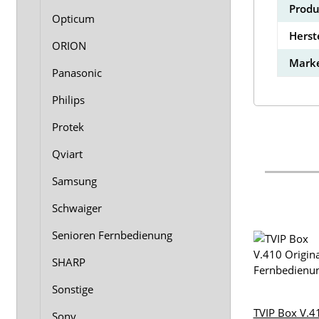
Produ
Opticum
Herst
ORION
Marke
Panasonic
Philips
Protek
Qviart
Samsung
Schwaiger
Senioren Fernbedienung
SHARP
Sonstige
TVIP Box V.4
Sony