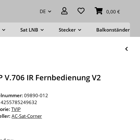
DE
0,00 €
Sat LNB
Stecker
Balkonständer
P V.706 IR Fernbedienung V2
kelnummer:
09890-012
4255785249632
orie:
TVIP
ller:
AC-Sat-Corner