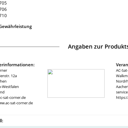
.705
.706
.710
 Gewährleistung
Angaben zur Produkts
lerinformationen:
Veran
rner
AC-Sat
nstr. 12a
Walkmü
chen
Nordrh
n-Westfalen
Aachen
and
servic
c-sat-corner.de
https:
ww.ac-sat-corner.de
l: