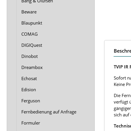
Bang & Olufsen
Beware
Blaupunkt
COMAG
DIGIQuest
Beschr
Dinobot
TVIP IR
Dreambox
Sofort n
Echosat
Keine P
Edision
Die Fern
Ferguson
verfügt 
gängigen
Fernbedienung auf Anfrage
sich auf
Formuler
Technis