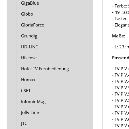
GigaBlue
- Farbe:
- 49 Tas
Globo
- Tasten
GloriaForce
- Elegan
Grundig
Maße:
HD-LINE
- L: 23c
Hisense
Passend 
Hotel TV Fernbedienung
- TVIP V
- TVIP V
Humax
- TVIP V
- TVIP V
i-SET
- TVIP V
- TVIP V
Infomir Mag
- TVIP V
Jolly Line
- TVIP V
- TVIP V
JTC
- TVIP V