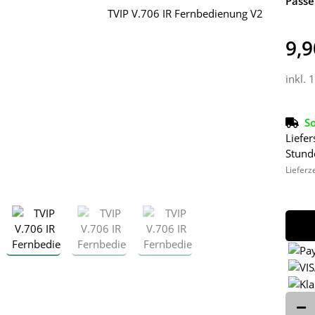
Passe
9,9
inkl. 
So
Liefer
Stund
Lieferz