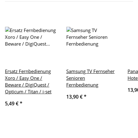
Ersatz Fernbedienung
Samsung TV Fernseher
Pana
Xoro / Easy One /
Senioren
Hote
Beware / DigiQuest /
Fernbedienung
13,9
Opticum / Titan / i-set
13,90 €
*
5,49 €
*